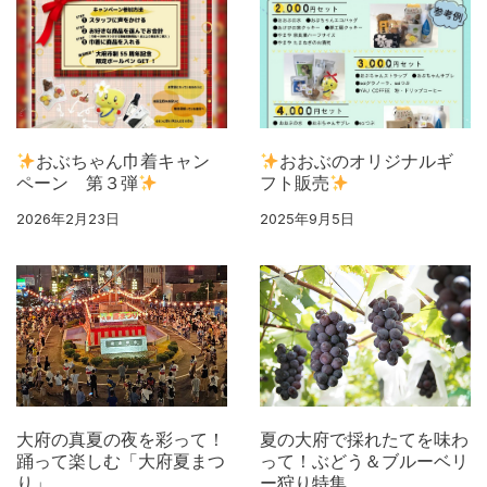
おぶちゃん巾着キャン
おおぶのオリジナルギ
ペーン 第３弾
フト販売
2026年2月23日
2025年9月5日
大府の真夏の夜を彩って！
夏の大府で採れたてを味わ
踊って楽しむ「大府夏まつ
って！ぶどう＆ブルーベリ
り」
ー狩り特集