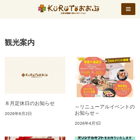
コ
ン
テ
ン
観光案内
ツ
へ
ス
キ
ッ
プ
８月定休日のお知らせ
～リニューアルイベントの
お知らせ～
2026年6月2日
2026年4月1日