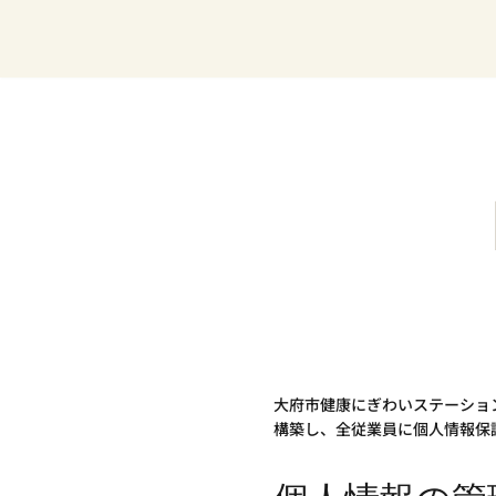
コ
ン
テ
ン
ツ
へ
ス
キ
ッ
プ
大府市健康にぎわいステーショ
構築し、全従業員に個人情報保