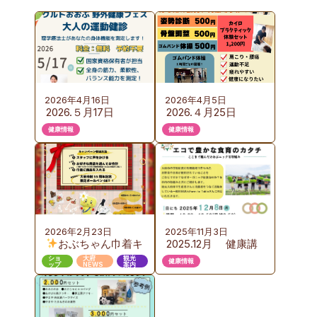
2026年4月16日
2026年4月5日
2026.５月17日
2026.４月25日
（日）KURUTOおお
（土）カイロプラク
健康情報
健康情報
ぶ 野外健康フェス
ティック体験会の
のご案内
ご案内
2026年2月23日
2025年11月3日
おぶちゃん巾着キ
2025.12月 健康講
ャンペーン 第３弾
座のご案内 『お
ショ
大府
観光
健康情報
ップ
NEWS
案内
いしい給食から始め
るエコで豊かな食育
のカタチ』ここまで