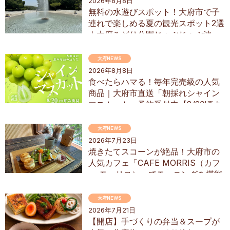
2026年8月8日
無料の水遊びスポット！大府市で子
連れで楽しめる夏の観光スポット2選
｜大府みどり公園じゃぶじゃぶ池、
ぱんやSUNとえふ
大府NEWS
2026年8月8日
食べたらハマる！毎年完売級の人気
商品｜大府市直送「朝採れシャイン
マスカット」予約受付中【8/20頃よ
り順次配送】／ちたまるショッピン
グ
大府NEWS
2026年7月23日
焼きたてスコーンが絶品！大府市の
人気カフェ「CAFE MORRIS（カフ
ェ モーリス）」でモーニングを堪能
してきた
大府NEWS
2026年7月21日
【開店】手づくりの弁当＆スープが