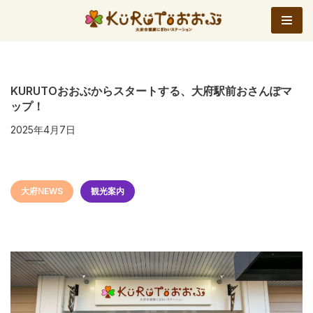
コ
ン
テ
ン
KURUTOおおぶからスタートする、大府駅前おさんぽマ
ップ！
ツ
へ
2025年4月7日
ス
キ
ッ
大府NEWS
観光案内
プ