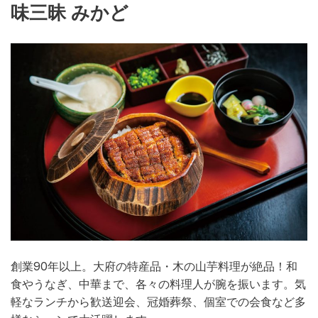
味三昧 みかど
創業90年以上。大府の特産品・木の山芋料理が絶品！和
食やうなぎ、中華まで、各々の料理人が腕を振います。気
軽なランチから歓送迎会、冠婚葬祭、個室での会食など多