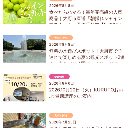
2026年8月8日
食べたらハマる！毎年完売級の人気
商品｜大府市直送「朝採れシャイン
マスカット」予約受付中【8/20頃よ
り順次配送】／ちたまるショッピン
グ
大府NEWS
2026年8月8日
無料の水遊びスポット！大府市で子
連れで楽しめる夏の観光スポット2選
｜大府みどり公園じゃぶじゃぶ池、
ぱんやSUNとえふ
健康情報
2026年8月6日
2026.10月20日（火）KURUTOおお
ぶ 健康講座のご案内
大府NEWS
2026年7月23日