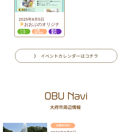
進んだおおぶニック
な取組み
2025年9月5日
おおぶのオリジナ
ルギフト販売
ショ
大府
観光
ップ
NEWS
案内
イベントカレンダーはコチラ
大府NEWS