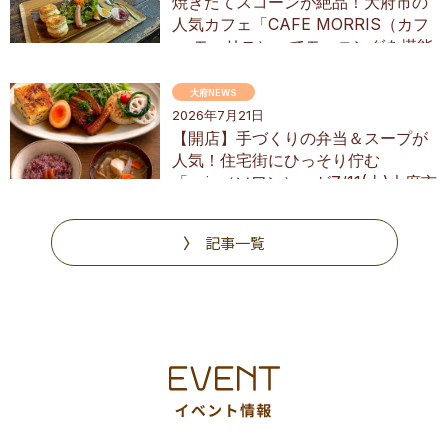
焼きたてスコーンが絶品！大府市の
人気カフェ「CAFE MORRIS（カフ
ェ モーリス）」でモーニングを堪能
してきた
大府NEWS
2026年7月21日
【開店】手づくりの弁当＆スープが
人気！住宅街にひっそり佇む
「soin（ソワン）」が7/11(土)大府市
にオープン
記事一覧