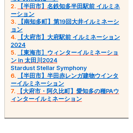
2.
【半田市】
名鉄知多半田駅前 イルミネ
ーション
3.
【南知多町】第19回大井イルミネーシ
ョン
4.
【大府市】大府駅前 イルミネーション
2024
5.
【
東海市
】
ウィンターイルミネーショ
ン in 太田川2024
Stardust Stellar Symphony
6.
【半田市】半田赤レンガ建物
ウインタ
ーイルミネーション
7.
【大府市・阿久比町】愛知多の種PAウ
ィンターイルミネーション