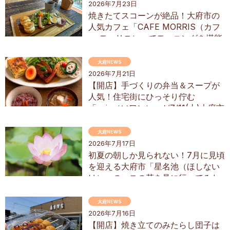
2026年7月23日
焼きたてスコーンが絶品！大府市の
人気カフェ「CAFE MORRIS（カフ
ェ モーリス）」でモーニングを堪能
してきた
大府NEWS
2026年7月21日
【開店】手づくりの弁当＆スープが
人気！住宅街にひっそり佇む
「soin（ソワン）」が7/11(土)大府市
にオープン
大府NEWS
2026年7月17日
初夏の朝しか見られない！7月に見頃
を迎える大府市「星名池（ほしない
け）」のハスの花を見に行ってみた
大府NEWS
2026年7月16日
【開店】焼き立てのみたらし団子は