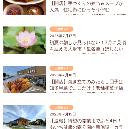
【開店】手づくりの弁当＆スープが
人気！住宅街にひっそり佇む
「soin（ソワン）」が7/11(土)大府市
にオープン
大府NEWS
2026年7月17日
初夏の朝しか見られない！7月に見頃
を迎える大府市「星名池（ほしない
け）」のハスの花を見に行ってみた
大府NEWS
2026年7月16日
【開店】焼き立てのみたらし団子は
知多半島でここだけ！老舗和菓子店
「亀屋芳広」の大府店が6/1(月)リニ
ューアル
大府NEWS
2026年7月15日
【速報】待望の開業まであと4日！
あいち健康の森公園内新施設「カラ