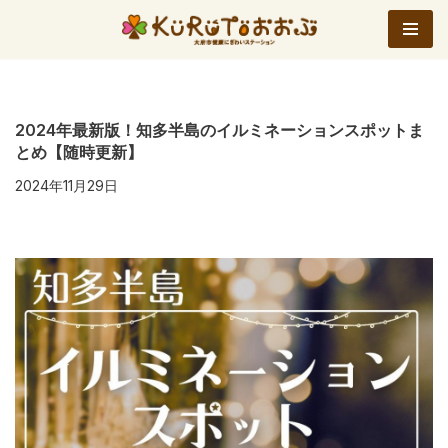
コ
ン
テ
ン
2024年最新版！知多半島のイルミネーションスポットま
とめ【随時更新】
ツ
へ
2024年11月29日
ス
キ
ッ
プ