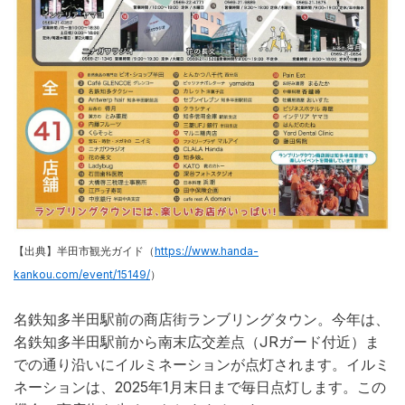
【出典】半田市観光ガイド（
https://www.handa-
kankou.com/event/15149/
）
名鉄知多半田駅前の商店街ランブリングタウン。
今年は、
名鉄知多半田駅前から南末広交差点（JRガード付近）ま
での通り沿いにイルミネーションが点灯されます。イルミ
ネーションは、
2025年1月末日まで毎日点灯します。この