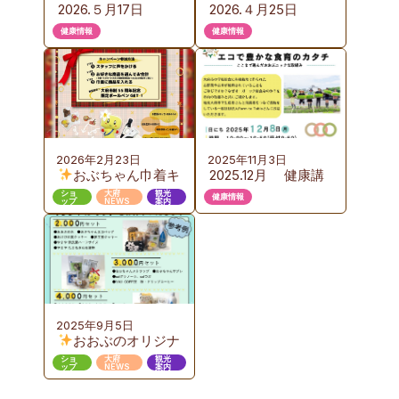
2026.５月17日
2026.４月25日
（日）KURUTOおお
（土）カイロプラク
健康情報
健康情報
ぶ 野外健康フェス
ティック体験会の
のご案内
ご案内
2026年2月23日
2025年11月3日
おぶちゃん巾着キ
2025.12月 健康講
ャンペーン 第３弾
座のご案内 『お
ショ
大府
観光
健康情報
ップ
NEWS
案内
いしい給食から始め
るエコで豊かな食育
のカタチ』ここまで
進んだおおぶニック
な取組み
2025年9月5日
おおぶのオリジナ
ルギフト販売
ショ
大府
観光
ップ
NEWS
案内