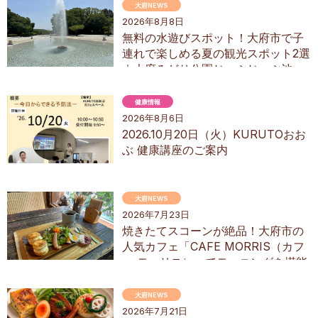
グ
大府NEWS
2026年8月8日
無料の水遊びスポット！大府市で子
連れで楽しめる夏の観光スポット2選
｜大府みどり公園じゃぶじゃぶ池、
ぱんやSUNとえふ
健康情報
2026年8月6日
2026.10月20日（火）KURUTOおお
ぶ 健康講座のご案内
大府NEWS
2026年7月23日
焼きたてスコーンが絶品！大府市の
人気カフェ「CAFE MORRIS（カフ
ェ モーリス）」でモーニングを堪能
してきた
大府NEWS
2026年7月21日