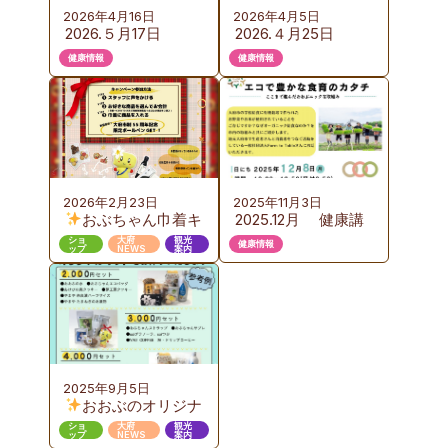
2026年4月16日
2026年4月5日
2026.５月17日
2026.４月25日
（日）KURUTOおお
（土）カイロプラク
健康情報
健康情報
ぶ 野外健康フェス
ティック体験会の
のご案内
ご案内
2026年2月23日
2025年11月3日
おぶちゃん巾着キ
2025.12月 健康講
ャンペーン 第３弾
座のご案内 『お
ショ
大府
観光
健康情報
ップ
NEWS
案内
いしい給食から始め
るエコで豊かな食育
のカタチ』ここまで
進んだおおぶニック
な取組み
2025年9月5日
おおぶのオリジナ
ルギフト販売
ショ
大府
観光
ップ
NEWS
案内