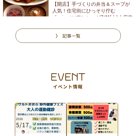
【開店】手づくりの弁当＆スープが
人気！住宅街にひっそり佇む
「soin（ソワン）」が7/11(土)大府市
にオープン
記事一覧