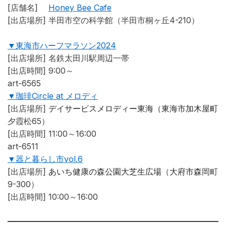
[店舗名]
Honey Bee Cafe
[出店場所]
半田市空の科学館（半田市桐ヶ丘4-210）
▼東海市ハーフマラソン2024
[出店場所]
名鉄太田川駅周辺一帯
[出店時間] 9
:00～
art-6565
▼珈琲Circle at メロディ
[出店場所]
デイサービスメロディー東海（東海市加木屋町
夕霞松65）
[出店時間]
11:00～16:00
art-6511
▼器と暮らし市vol.6
[出店場所]
あいち健康の森公園大芝生広場
（
大府市森
岡町
9-300
）
[出店時間]
10:00～16:00