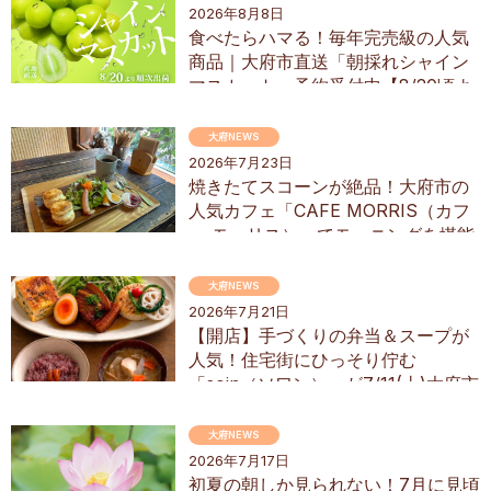
2026年8月8日
食べたらハマる！毎年完売級の人気
商品｜大府市直送「朝採れシャイン
マスカット」予約受付中【8/20頃よ
り順次配送】／ちたまるショッピン
グ
大府NEWS
2026年7月23日
焼きたてスコーンが絶品！大府市の
人気カフェ「CAFE MORRIS（カフ
ェ モーリス）」でモーニングを堪能
してきた
大府NEWS
2026年7月21日
【開店】手づくりの弁当＆スープが
人気！住宅街にひっそり佇む
「soin（ソワン）」が7/11(土)大府市
にオープン
大府NEWS
2026年7月17日
初夏の朝しか見られない！7月に見頃