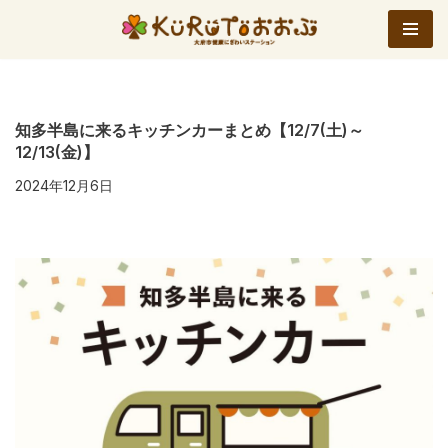
コ
ン
テ
ン
知多半島に来るキッチンカーまとめ【12/7(土)～
12/13(金)】
ツ
へ
2024年12月6日
ス
キ
ッ
プ