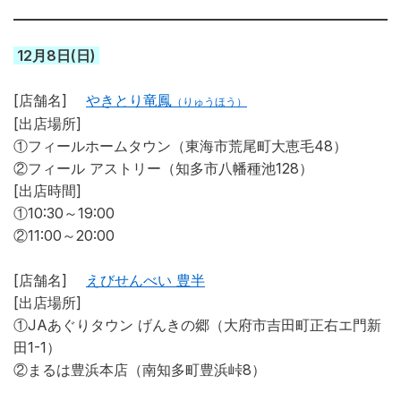
12月8日(日)
[店舗名]
やきとり竜鳳
（りゅうほう）
[出店場所]
①フィールホームタウン（東海市荒尾町大恵毛48）
②フィール アストリー（知多市八幡種池128）
[出店時間]
①10:30～19:00
②11:00～20:00
[店舗名]
えびせんべい 豊半
[出店場所]
①JAあぐりタウン げんきの郷（大府市吉田町正右エ門新
田1-1）
②まるは豊浜本店（南知多町豊浜峠8）