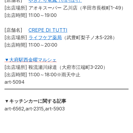
[店舗名]
やきとり竜鳳
（りゅうほう）
[出店場所] アオキスーパー 乙川店（半田市長根町1-49）
[出店時間] 11:00～19:00
[店舗名]
CREPE DI TUTTI
[出店場所]
ライフケア薬局
（武豊町梨子ノ木5-228）
[出店時間] 11:00～20:00
▼大府駅西金曜マルシェ
[出店場所] 鞍流瀬川緑道（大府市江端町3-220）
[出店時間] 11:00～18:00※雨天中止
art-5094
▼キッチンカーに関する記事
art-6562,art-2315,art-5903