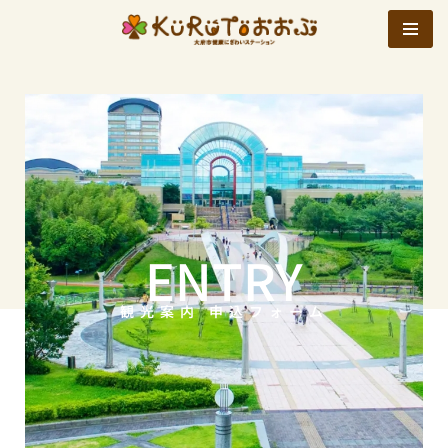
コ
ン
テ
ン
ツ
へ
ス
キ
ENTRY
ッ
プ
観光案内 申込フォーム