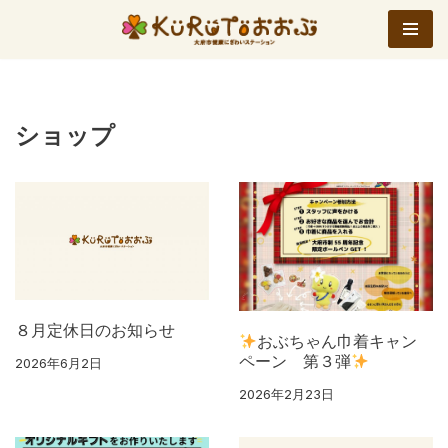
コ
ン
テ
ン
ショップ
ツ
へ
ス
キ
ッ
プ
８月定休日のお知らせ
おぶちゃん巾着キャン
ペーン 第３弾
2026年6月2日
2026年2月23日