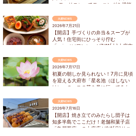
ェ モーリス）」でモーニングを堪能
してきた
大府NEWS
2026年7月21日
【開店】手づくりの弁当＆スープが
人気！住宅街にひっそり佇む
「soin（ソワン）」が7/11(土)大府市
にオープン
大府NEWS
2026年7月17日
初夏の朝しか見られない！7月に見頃
を迎える大府市「星名池（ほしない
け）」のハスの花を見に行ってみた
大府NEWS
2026年7月16日
【開店】焼き立てのみたらし団子は
知多半島でここだけ！老舗和菓子店
「亀屋芳広」の大府店が6/1(月)リニ
ューアル