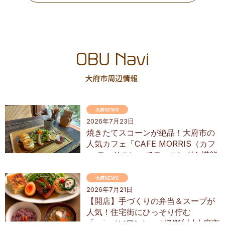
大府NEWS
2026年7月23日
焼きたてスコーンが絶品！大府市の
人気カフェ「CAFE MORRIS（カフ
ェ モーリス）」でモーニングを堪能
してきた
大府NEWS
2026年7月21日
【開店】手づくりの弁当＆スープが
人気！住宅街にひっそり佇む
「soin（ソワン）」が7/11(土)大府市