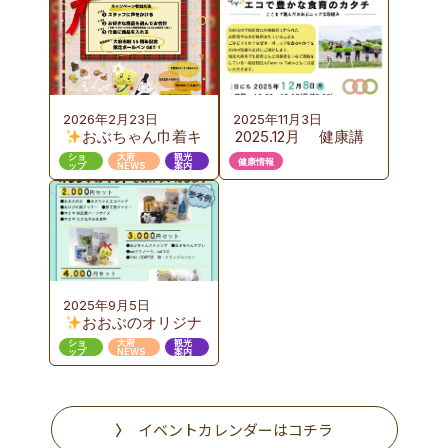
のご案内
ご案内
2026年2月23日
2025年11月3日
おぶちゃん巾着キ
2025.12月 健康講
ャンペーン 第３弾
座のご案内 『お
ショ
大府
観光
健康情報
ップ
NEWS
案内
いしい給食から始め
るエコで豊かな食育
のカタチ』ここまで
進んだおおぶニック
な取組み
2025年9月5日
おおぶのオリジナ
ルギフト販売
ショ
大府
観光
ップ
NEWS
案内
イベントカレンダーはコチラ