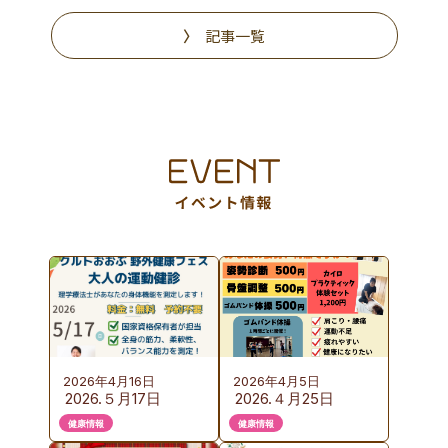
記事一覧
2026年4月16日
2026年4月5日
2026.５月17日
2026.４月25日
（日）KURUTOおお
（土）カイロプラク
健康情報
健康情報
ぶ 野外健康フェス
ティック体験会の