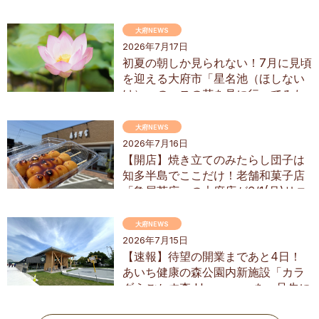
にオープン
大府NEWS
2026年7月17日
初夏の朝しか見られない！7月に見頃
を迎える大府市「星名池（ほしない
け）」のハスの花を見に行ってみた
大府NEWS
2026年7月16日
【開店】焼き立てのみたらし団子は
知多半島でここだけ！老舗和菓子店
「亀屋芳広」の大府店が6/1(月)リニ
ューアル
大府NEWS
2026年7月15日
【速報】待望の開業まであと4日！
あいち健康の森公園内新施設「カラ
ダうごかす森 Harappa」を一足先に
調査