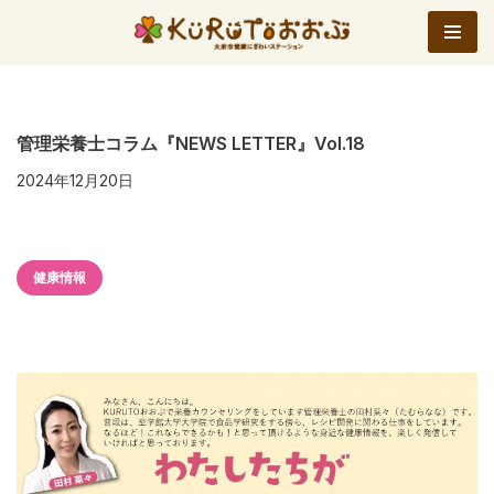
コ
ン
テ
ン
管理栄養士コラム『NEWS LETTER』Vol.18
ツ
2024年12月20日
へ
ス
キ
健康情報
ッ
プ