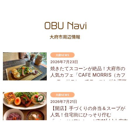
大府NEWS
2026年7月23日
焼きたてスコーンが絶品！大府市の
人気カフェ「CAFE MORRIS（カフ
ェ モーリス）」でモーニングを堪能
してきた
大府NEWS
2026年7月21日
【開店】手づくりの弁当＆スープが
人気！住宅街にひっそり佇む
「soin（ソワン）」が7/11(土)大府市
にオープン