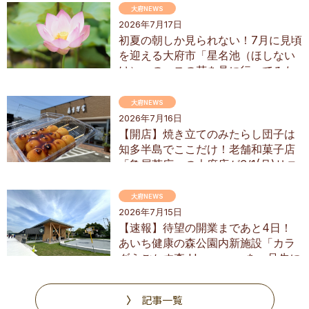
大府NEWS
2026年7月17日
初夏の朝しか見られない！7月に見頃
を迎える大府市「星名池（ほしない
け）」のハスの花を見に行ってみた
大府NEWS
2026年7月16日
【開店】焼き立てのみたらし団子は
知多半島でここだけ！老舗和菓子店
「亀屋芳広」の大府店が6/1(月)リニ
ューアル
大府NEWS
2026年7月15日
【速報】待望の開業まであと4日！
あいち健康の森公園内新施設「カラ
ダうごかす森 Harappa」を一足先に
調査
記事一覧