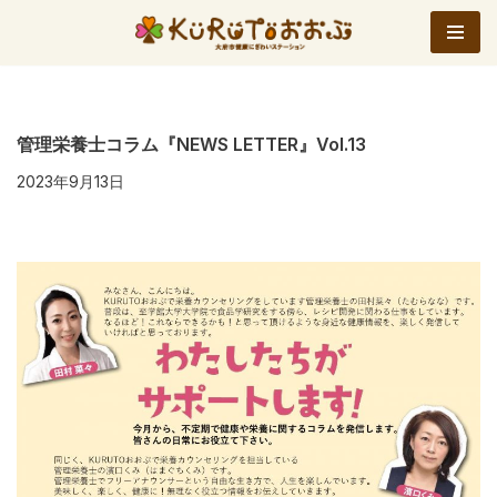
コ
ン
テ
ン
管理栄養士コラム『NEWS LETTER』Vol.13
ツ
2023年9月13日
へ
ス
キ
ッ
プ