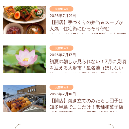
してきた
大府NEWS
2026年7月21日
【開店】手づくりの弁当＆スープが
人気！住宅街にひっそり佇む
「soin（ソワン）」が7/11(土)大府市
にオープン
大府NEWS
2026年7月17日
初夏の朝しか見られない！7月に見頃
を迎える大府市「星名池（ほしない
け）」のハスの花を見に行ってみた
大府NEWS
2026年7月16日
【開店】焼き立てのみたらし団子は
知多半島でここだけ！老舗和菓子店
「亀屋芳広」の大府店が6/1(月)リニ
ューアル