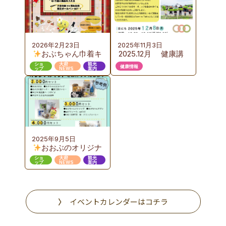
2026年2月23日
2025年11月3日
おぶちゃん巾着キ
2025.12月 健康講
ャンペーン 第３弾
座のご案内 『お
ショ
大府
観光
健康情報
ップ
NEWS
案内
いしい給食から始め
るエコで豊かな食育
のカタチ』ここまで
進んだおおぶニック
な取組み
2025年9月5日
おおぶのオリジナ
ルギフト販売
ショ
大府
観光
ップ
NEWS
案内
イベントカレンダーはコチラ