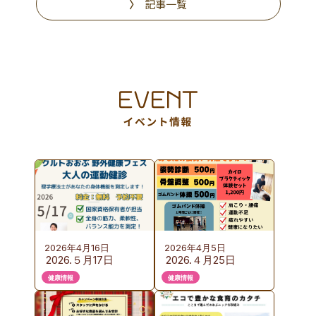
記事一覧
2026年4月16日
2026年4月5日
2026.５月17日
2026.４月25日
（日）KURUTOおお
（土）カイロプラク
健康情報
健康情報
ぶ 野外健康フェス
ティック体験会の
のご案内
ご案内