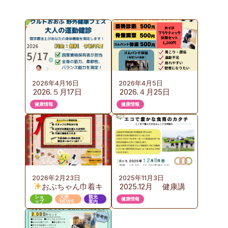
2026年4月16日
2026年4月5日
2026.５月17日
2026.４月25日
（日）KURUTOおお
（土）カイロプラク
健康情報
健康情報
ぶ 野外健康フェス
ティック体験会の
のご案内
ご案内
2026年2月23日
2025年11月3日
おぶちゃん巾着キ
2025.12月 健康講
ャンペーン 第３弾
座のご案内 『お
ショ
大府
観光
健康情報
ップ
NEWS
案内
いしい給食から始め
るエコで豊かな食育