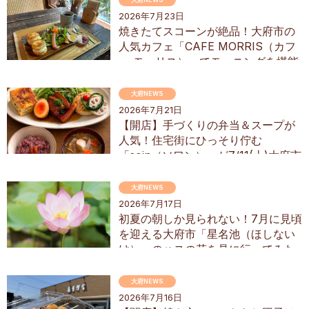
2026年7月23日
焼きたてスコーンが絶品！大府市の
人気カフェ「CAFE MORRIS（カフ
ェ モーリス）」でモーニングを堪能
してきた
大府NEWS
2026年7月21日
【開店】手づくりの弁当＆スープが
人気！住宅街にひっそり佇む
「soin（ソワン）」が7/11(土)大府市
にオープン
大府NEWS
2026年7月17日
初夏の朝しか見られない！7月に見頃
を迎える大府市「星名池（ほしない
け）」のハスの花を見に行ってみた
大府NEWS
2026年7月16日