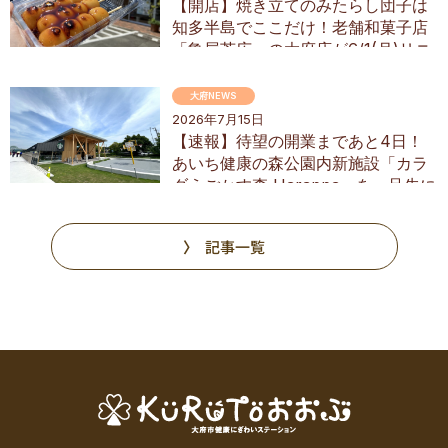
【開店】焼き立てのみたらし団子は
知多半島でここだけ！老舗和菓子店
「亀屋芳広」の大府店が6/1(月)リニ
ューアル
大府NEWS
2026年7月15日
【速報】待望の開業まであと4日！
あいち健康の森公園内新施設「カラ
ダうごかす森 Harappa」を一足先に
調査
記事一覧