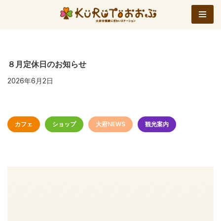
コ
ン
テ
ン
８月定休日のお知らせ
ツ
2026年6月2日
へ
ス
キ
カフェ
ショップ
大府NEWS
観光案内
ッ
プ