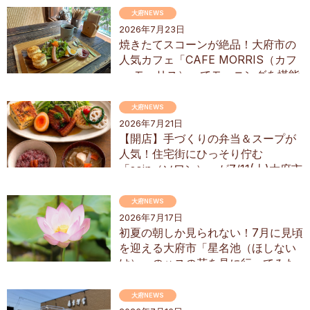
大府NEWS
2026年7月23日
焼きたてスコーンが絶品！大府市の
人気カフェ「CAFE MORRIS（カフ
ェ モーリス）」でモーニングを堪能
してきた
大府NEWS
2026年7月21日
【開店】手づくりの弁当＆スープが
人気！住宅街にひっそり佇む
「soin（ソワン）」が7/11(土)大府市
にオープン
大府NEWS
2026年7月17日
初夏の朝しか見られない！7月に見頃
を迎える大府市「星名池（ほしない
け）」のハスの花を見に行ってみた
大府NEWS