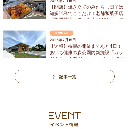
2026年7月16日
【開店】焼き立てのみたらし団子は
知多半島でここだけ！老舗和菓子店
「亀屋芳広」の大府店が6/1(月)リニ
ューアル
大府NEWS
2026年7月15日
【速報】待望の開業まであと4日！
あいち健康の森公園内新施設「カラ
ダうごかす森 Harappa」を一足先に
調査
記事一覧