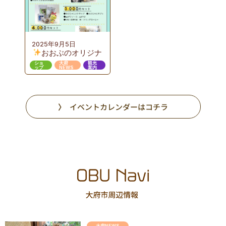
のカタチ』ここまで
進んだおおぶニック
な取組み
2025年9月5日
おおぶのオリジナ
ルギフト販売
ショ
大府
観光
ップ
NEWS
案内
イベントカレンダーはコチラ
大府NEWS