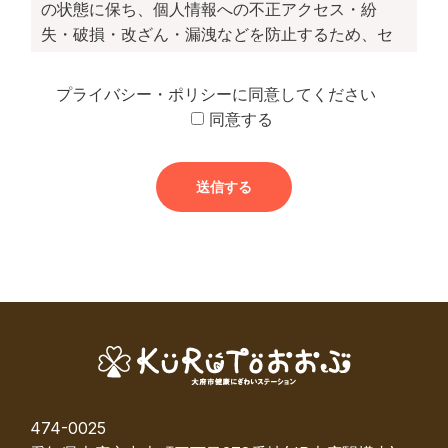
の状態に保ち、個人情報への不正アクセス・紛
失・破損・改ざん・漏洩などを防止するため、セ
キュリティシステムの維持・管理体制の整備・社
員教育の徹底等の必要な措置を講じ、安全対策を
プライバシー・ポリシーに同意してください
実施し個人情報の厳重な管理を行ないます。
同意する
【個人情報の利用目的】
ご提供いただきました個人情報は、本人の同意が
ある場合、および個人情報保護法第23条第1項各号
に該当する場合を除き、以下の目的の達成に必要
な範囲で利用致します。
・当協議会からのご連絡や業務のご案内やご質問
に対する回答として、電子メールや資料のご送付
に利用いたします。
474-0025