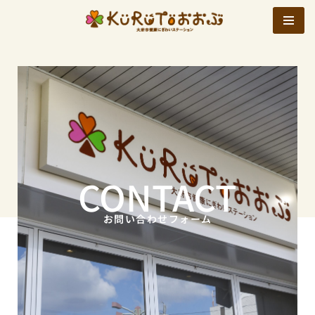
コ
ン
テ
ン
ツ
へ
ス
キ
CONTACT
ッ
プ
お問い合わせフォーム