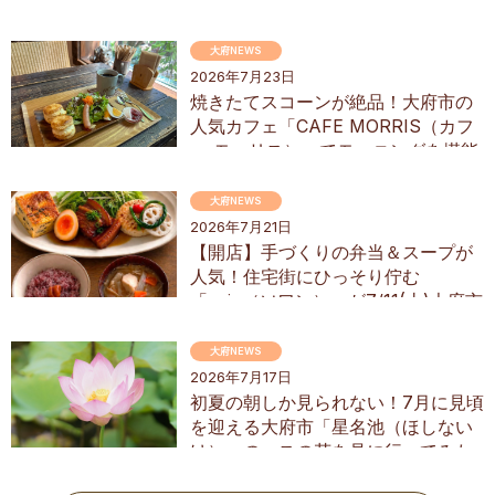
り順次配送】／ちたまるショッピン
グ
大府NEWS
2026年7月23日
焼きたてスコーンが絶品！大府市の
人気カフェ「CAFE MORRIS（カフ
ェ モーリス）」でモーニングを堪能
してきた
大府NEWS
2026年7月21日
【開店】手づくりの弁当＆スープが
人気！住宅街にひっそり佇む
「soin（ソワン）」が7/11(土)大府市
にオープン
大府NEWS
2026年7月17日
初夏の朝しか見られない！7月に見頃
を迎える大府市「星名池（ほしない
け）」のハスの花を見に行ってみた