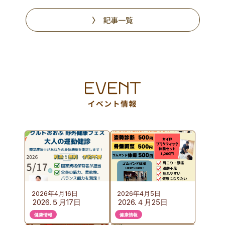
にオープン
記事一覧
2026年4月16日
2026年4月5日
2026.５月17日
2026.４月25日
（日）KURUTOおお
（土）カイロプラク
健康情報
健康情報
ぶ 野外健康フェス
ティック体験会の