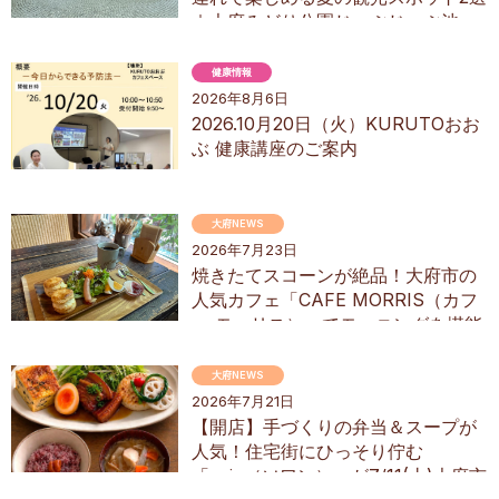
｜大府みどり公園じゃぶじゃぶ池、
ぱんやSUNとえふ
健康情報
2026年8月6日
2026.10月20日（火）KURUTOおお
ぶ 健康講座のご案内
大府NEWS
2026年7月23日
焼きたてスコーンが絶品！大府市の
人気カフェ「CAFE MORRIS（カフ
ェ モーリス）」でモーニングを堪能
してきた
大府NEWS
2026年7月21日
【開店】手づくりの弁当＆スープが
人気！住宅街にひっそり佇む
「soin（ソワン）」が7/11(土)大府市