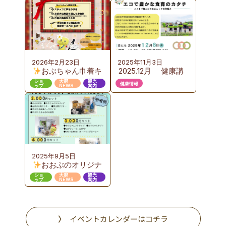
のご案内
ご案内
2026年2月23日
2025年11月3日
おぶちゃん巾着キ
2025.12月 健康講
ャンペーン 第３弾
座のご案内 『お
ショ
大府
観光
健康情報
ップ
NEWS
案内
いしい給食から始め
るエコで豊かな食育
のカタチ』ここまで
進んだおおぶニック
な取組み
2025年9月5日
おおぶのオリジナ
ルギフト販売
ショ
大府
観光
ップ
NEWS
案内
イベントカレンダーはコチラ