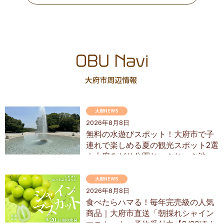
大府NEWS
2026年8月8日
無料の水遊びスポット！大府市で子
連れで楽しめる夏の観光スポット2選
｜大府みどり公園じゃぶじゃぶ池、
ぱんやSUNとえふ
大府NEWS
2026年8月8日
食べたらハマる！毎年完売級の人気
商品｜大府市直送「朝採れシャイン
マスカット」予約受付中【8/20頃よ