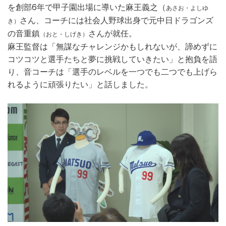
を創部6年で甲子園出場に導いた麻王義之（
あさお・よしゆ
さん、コーチには社会人野球出身で元中日ドラゴンズ
き）
の音重鎮
さんが就任。
（おと・しげき）
麻王監督は「無謀なチャレンジかもしれないが、諦めずに
コツコツと選手たちと夢に挑戦していきたい」と抱負を語
り、音コーチは「選手のレベルを一つでも二つでも上げら
れるように頑張りたい」と話しました。