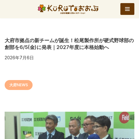
コ
ン
テ
ン
大府市拠点の新チームが誕生！松尾製作所が硬式野球部の
創部を6/5(金)に発表｜2027年度に本格始動へ
ツ
へ
2026年7月6日
ス
キ
ッ
大府NEWS
プ