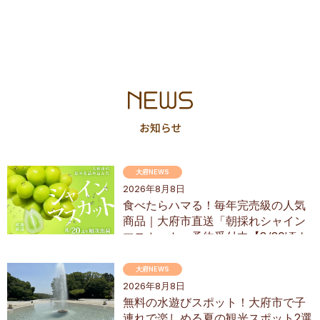
大府NEWS
2026年8月8日
食べたらハマる！毎年完売級の人気
商品｜大府市直送「朝採れシャイン
マスカット」予約受付中【8/20頃よ
り順次配送】／ちたまるショッピン
グ
大府NEWS
2026年8月8日
無料の水遊びスポット！大府市で子
連れで楽しめる夏の観光スポット2選