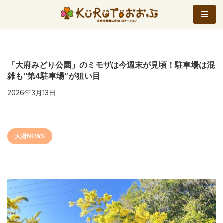
コ
ン
テ
ン
「大府みどり公園」のミモザは今週末が見頃！駐車場は混
雑も“第4駐車場”が狙い目
ツ
へ
2026年3月13日
ス
キ
ッ
大府NEWS
プ