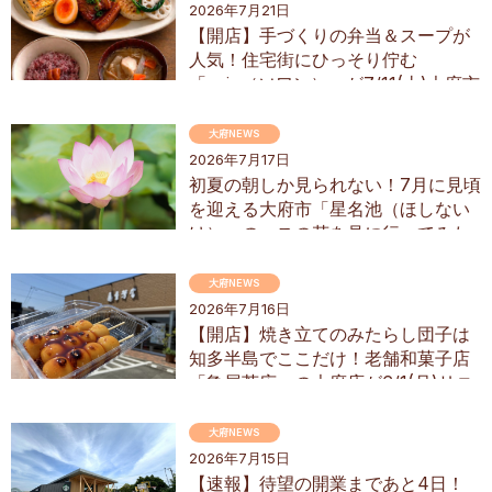
2026年7月21日
【開店】手づくりの弁当＆スープが
人気！住宅街にひっそり佇む
「soin（ソワン）」が7/11(土)大府市
にオープン
大府NEWS
2026年7月17日
初夏の朝しか見られない！7月に見頃
を迎える大府市「星名池（ほしない
け）」のハスの花を見に行ってみた
大府NEWS
2026年7月16日
【開店】焼き立てのみたらし団子は
知多半島でここだけ！老舗和菓子店
「亀屋芳広」の大府店が6/1(月)リニ
ューアル
大府NEWS
2026年7月15日
【速報】待望の開業まであと4日！