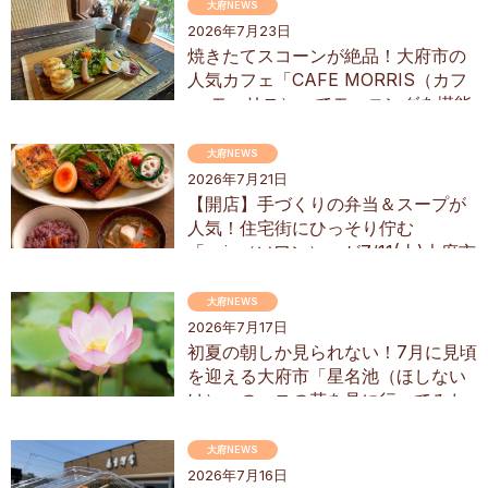
大府NEWS
2026年7月23日
焼きたてスコーンが絶品！大府市の
人気カフェ「CAFE MORRIS（カフ
ェ モーリス）」でモーニングを堪能
してきた
大府NEWS
2026年7月21日
【開店】手づくりの弁当＆スープが
人気！住宅街にひっそり佇む
「soin（ソワン）」が7/11(土)大府市
にオープン
大府NEWS
2026年7月17日
初夏の朝しか見られない！7月に見頃
を迎える大府市「星名池（ほしない
け）」のハスの花を見に行ってみた
大府NEWS
2026年7月16日