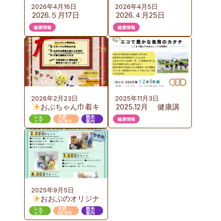
2026年4月16日
2026年4月5日
2026.５月17日
2026.４月25日
（日）KURUTOおお
（土）カイロプラク
健康情報
健康情報
ぶ 野外健康フェス
ティック体験会の
のご案内
ご案内
2026年2月23日
2025年11月3日
おぶちゃん巾着キ
2025.12月 健康講
ャンペーン 第３弾
座のご案内 『お
ショ
大府
観光
健康情報
ップ
NEWS
案内
いしい給食から始め
るエコで豊かな食育
のカタチ』ここまで
進んだおおぶニック
な取組み
2025年9月5日
おおぶのオリジナ
ルギフト販売
ショ
大府
観光
ップ
NEWS
案内