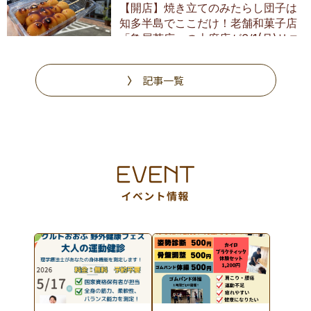
【開店】焼き立てのみたらし団子は
知多半島でここだけ！老舗和菓子店
「亀屋芳広」の大府店が6/1(月)リニ
ューアル
記事一覧