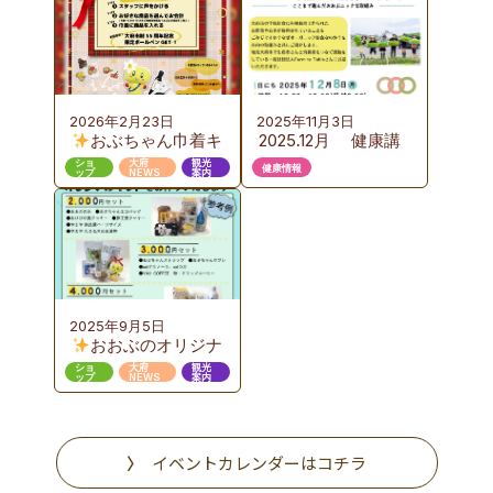
のご案内
ご案内
2026年2月23日
2025年11月3日
おぶちゃん巾着キ
2025.12月 健康講
ャンペーン 第３弾
座のご案内 『お
ショ
大府
観光
健康情報
ップ
NEWS
案内
いしい給食から始め
るエコで豊かな食育
のカタチ』ここまで
進んだおおぶニック
な取組み
2025年9月5日
おおぶのオリジナ
ルギフト販売
ショ
大府
観光
ップ
NEWS
案内
イベントカレンダーはコチラ