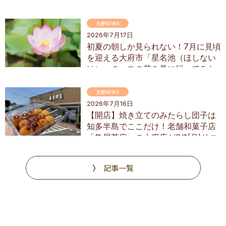
にオープン
大府NEWS
2026年7月17日
初夏の朝しか見られない！7月に見頃
を迎える大府市「星名池（ほしない
け）」のハスの花を見に行ってみた
大府NEWS
2026年7月16日
【開店】焼き立てのみたらし団子は
知多半島でここだけ！老舗和菓子店
「亀屋芳広」の大府店が6/1(月)リニ
ューアル
記事一覧