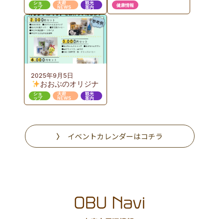
ャンペーン 第３弾
座のご案内 『お
ショ
大府
観光
健康情報
ップ
NEWS
案内
いしい給食から始め
るエコで豊かな食育
のカタチ』ここまで
進んだおおぶニック
な取組み
2025年9月5日
おおぶのオリジナ
ルギフト販売
ショ
大府
観光
ップ
NEWS
案内
イベントカレンダーはコチラ