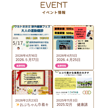
2026年4月16日
2026年4月5日
2026.５月17日
2026.４月25日
（日）KURUTOおお
（土）カイロプラク
健康情報
健康情報
ぶ 野外健康フェス
ティック体験会の
のご案内
ご案内
2026年2月23日
2025年11月3日
おぶちゃん巾着キ
2025.12月 健康講