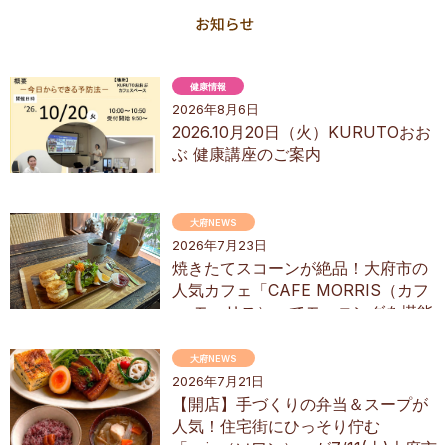
健康情報
2026年8月6日
2026.10月20日（火）KURUTOおお
ぶ 健康講座のご案内
大府NEWS
2026年7月23日
焼きたてスコーンが絶品！大府市の
人気カフェ「CAFE MORRIS（カフ
ェ モーリス）」でモーニングを堪能
してきた
大府NEWS
2026年7月21日
【開店】手づくりの弁当＆スープが
人気！住宅街にひっそり佇む
「soin（ソワン）」が7/11(土)大府市