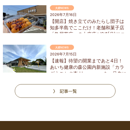
大府NEWS
2026年7月16日
【開店】焼き立てのみたらし団子は
知多半島でここだけ！老舗和菓子店
「亀屋芳広」の大府店が6/1(月)リニ
ューアル
大府NEWS
2026年7月15日
【速報】待望の開業まであと4日！
あいち健康の森公園内新施設「カラ
ダうごかす森 Harappa」を一足先に
調査
記事一覧