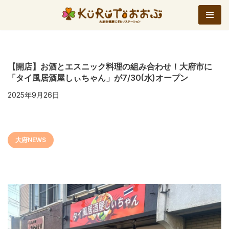
コ
ン
テ
ン
【開店】お酒とエスニック料理の組み合わせ！大府市に
「タイ風居酒屋しぃちゃん」が7/30(水)オープン
ツ
へ
2025年9月26日
ス
キ
ッ
大府NEWS
プ