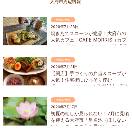
大府NEWS
2026年7月23日
焼きたてスコーンが絶品！大府市の
人気カフェ「CAFE MORRIS（カフ
ェ モーリス）」でモーニングを堪能
してきた
大府NEWS
2026年7月21日
【開店】手づくりの弁当＆スープが
人気！住宅街にひっそり佇む
「soin（ソワン）」が7/11(土)大府市
にオープン
大府NEWS
2026年7月17日
初夏の朝しか見られない！7月に見頃
を迎える大府市「星名池（ほしない
け）」のハスの花を見に行ってみた