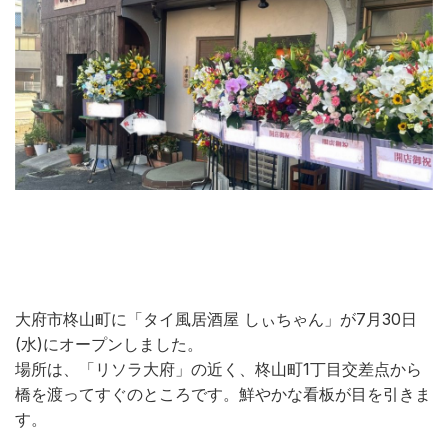
大府市柊山町に「タイ風居酒屋 しぃちゃん」が
7
月
30
日
(
水
)に
オープンしました。
場所は、「リソラ大府」の近く、柊山町1丁目交差点から
橋を渡ってすぐのところです。鮮やかな看板が目を引きま
す。