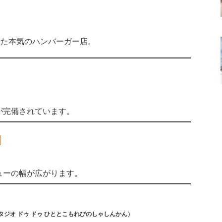
った本気のハンバーガー店。
）
が完備されています。
ン
ューの幅が広がります。
タジオ ドゥ ドゥ ひととこもれびのしゃしんかん
）