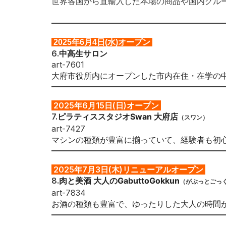
世界各国から直輸入した本場の商品や国内グル
2025年6月4日(水)オープン
6.
中高生サロン
art-7601
大府市役所内にオープンした市内在住・在学の
2025年6
月15日(日)オープン
7.
ピラティススタジオSwan 大府店
（スワン）
art-7427
マシンの種類が豊富に揃っていて、経験者も初
2025年7
月3日(木)リニューアルオープン
8.
肉と美酒 大人のGabuttoGokkun
（がぶっとごっ
art-7834
お酒の種類も豊富で、ゆったりした大人の時間