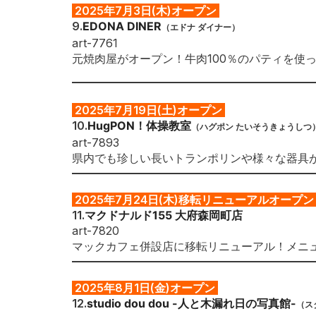
2025年7月3日(木)オープン
9.
EDONA DINER
（エドナ ダイナー
）
art-7761
元焼肉屋がオープン！牛肉100％のパティを使
2025年7
月19日(土)オープン
10.
HugPON！体操教室
（ハグポン たいそうきょうしつ
art-7893
県内でも珍しい長いトランポリンや様々な器具
2025年7
月24日(木)移転リニューアルオープ
11.
マクドナルド155 大府森岡町店
art-7820
マックカフェ併設店に移転リニューアル！メニ
2025年8
月1日(金)オープン
12
.
studio dou dou -人と木漏れ日の写真館-
（
ス