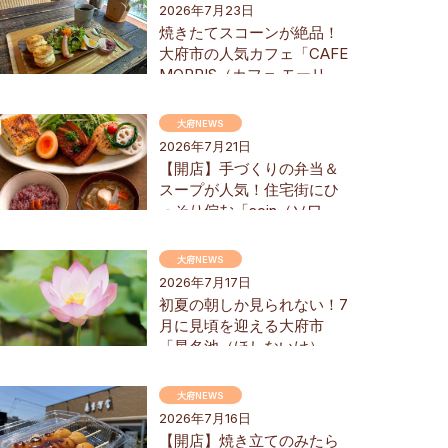
2026年7月23日
焼きたてスコーンが絶品！
大府市の人気カフェ「CAFE
MORRIS（カフェ モーリ
ス）」でモーニングを堪能
してきた
大府NEWS
2026年7月21日
【開店】手づくりの弁当＆
スープが人気！住宅街にひ
っそり佇む「soin（ソワ
ン）」が7/11(土)大府市にオ
ープン
大府NEWS
2026年7月17日
初夏の朝しか見られない！7
月に見頃を迎える大府市
「星名池（ほしないけ）」
のハスの花を見に行ってみ
た
大府NEWS
2026年7月16日
【開店】焼き立てのみたら