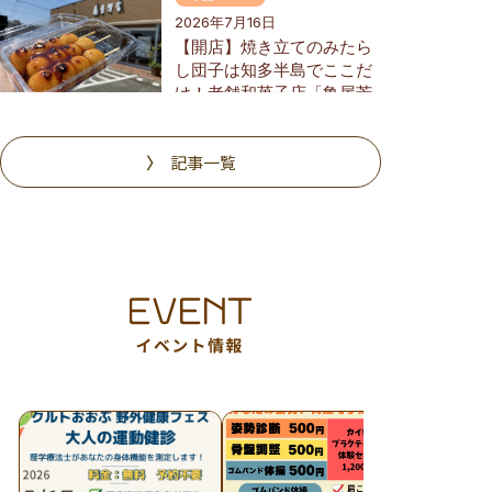
2026年7月16日
【開店】焼き立てのみたら
し団子は知多半島でここだ
け！老舗和菓子店「亀屋芳
広」の大府店が6/1(月)リニ
ューアル
記事一覧