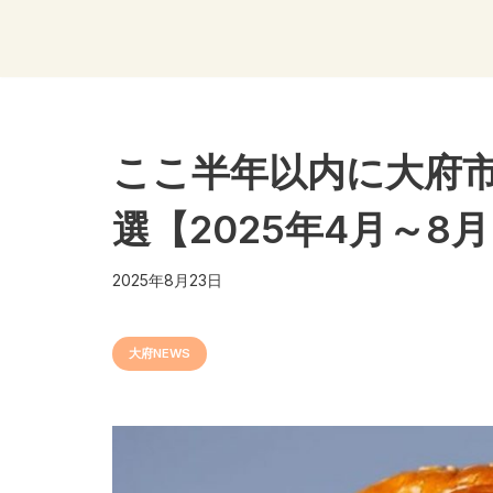
コ
ン
テ
ン
ツ
ここ半年以内に大府市
へ
ス
選【2025年4月～8
キ
ッ
プ
2025年8月23日
大府NEWS