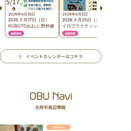
2026年4月16日
2026年4月5日
2026年
2026.５月17日（日）
2026.４月25日（土）カ
おぶ
KURUTOおおぶ 野外健
イロプラクティック体
ンペー
康フェスのご案内
験会の ご案内
ショッ
健康情報
健康情報
プ
イベントカレンダーはコチラ
大府NEWS