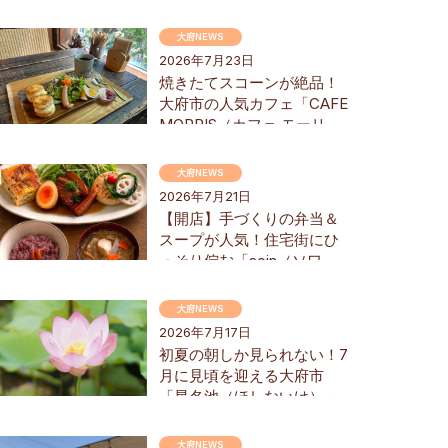
大府NEWS
2026年7月23日
焼きたてスコーンが絶品！
大府市の人気カフェ「CAFE
MORRIS（カフェ モーリ
ス）」でモーニングを堪能
してきた
大府NEWS
2026年7月21日
【開店】手づくりの弁当＆
スープが人気！住宅街にひ
っそり佇む「soin（ソワ
ン）」が7/11(土)大府市にオ
ープン
大府NEWS
2026年7月17日
初夏の朝しか見られない！7
月に見頃を迎える大府市
「星名池（ほしないけ）」
のハスの花を見に行ってみ
た
大府NEWS