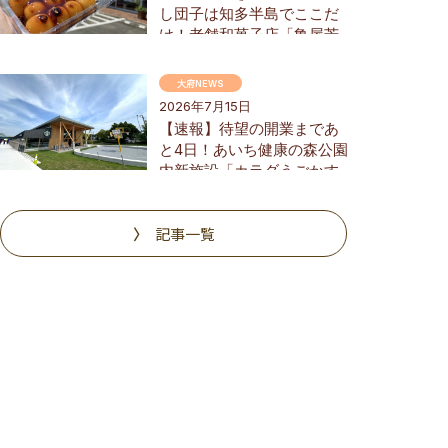
し団子は知多半島でここだ
け！老舗和菓子店「亀屋芳
広」の大府店が6/1(月)リニ
ューアル
大府NEWS
2026年7月15日
【速報】待望の開業まであ
と4日！あいち健康の森公園
内新施設「カラダうごかす
森 Harappa」を一足先に調
査
記事一覧