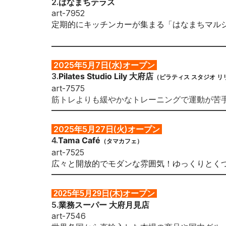
2
.
はなまちテラス
art-7952
定期的にキッチンカーが集まる「はなまちマル
2025年5月7日(水)オープン
3
.
Pilates Studio Lily 大府店
（ピラティス スタジオ リ
art-7575
筋トレよりも緩やかなトレーニングで運動が苦
2025年5
月27日(火)オープン
4.
T
ama Café
（タマカフェ）
art-7525
広々と開放的でモダンな雰囲気！ゆっくりとく
2025年5月29日(木)オープン
5.
業務スーパー 大府月見店
art-7546