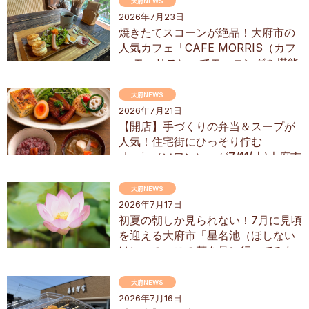
大府NEWS
2026年7月23日
焼きたてスコーンが絶品！大府市の
人気カフェ「CAFE MORRIS（カフ
ェ モーリス）」でモーニングを堪能
してきた
大府NEWS
2026年7月21日
【開店】手づくりの弁当＆スープが
人気！住宅街にひっそり佇む
「soin（ソワン）」が7/11(土)大府市
にオープン
大府NEWS
2026年7月17日
初夏の朝しか見られない！7月に見頃
を迎える大府市「星名池（ほしない
け）」のハスの花を見に行ってみた
大府NEWS
2026年7月16日