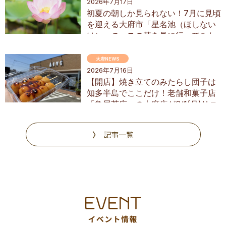
2026年7月17日
初夏の朝しか見られない！7月に見頃
を迎える大府市「星名池（ほしない
け）」のハスの花を見に行ってみた
大府NEWS
2026年7月16日
【開店】焼き立てのみたらし団子は
知多半島でここだけ！老舗和菓子店
「亀屋芳広」の大府店が6/1(月)リニ
ューアル
記事一覧