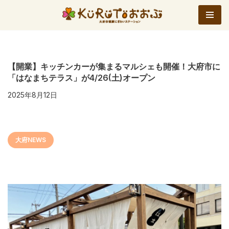
コ
ン
テ
ン
【開業】キッチンカーが集まるマルシェも開催！大府市に
「はなまちテラス」が4/26(土)オープン
ツ
へ
2025年8月12日
ス
キ
ッ
大府NEWS
プ