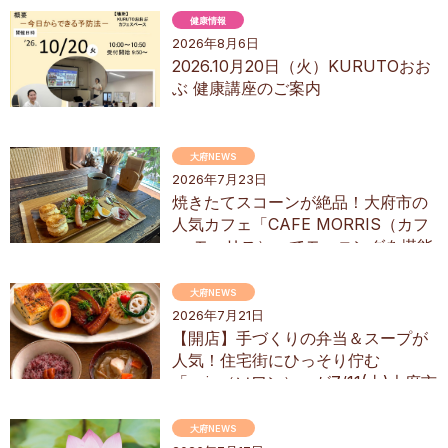
健康情報
2026年8月6日
2026.10月20日（火）KURUTOおお
ぶ 健康講座のご案内
大府NEWS
2026年7月23日
焼きたてスコーンが絶品！大府市の
人気カフェ「CAFE MORRIS（カフ
ェ モーリス）」でモーニングを堪能
してきた
大府NEWS
2026年7月21日
【開店】手づくりの弁当＆スープが
人気！住宅街にひっそり佇む
「soin（ソワン）」が7/11(土)大府市
にオープン
大府NEWS