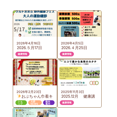
2026年4月16日
2026年4月5日
2026.５月17日
2026.４月25日
（日）KURUTOおお
（土）カイロプラク
健康情報
健康情報
ぶ 野外健康フェス
ティック体験会の
のご案内
ご案内
2026年2月23日
2025年11月3日
おぶちゃん巾着キ
2025.12月 健康講
ャンペーン 第３弾
座のご案内 『お
ショ
大府
観光
健康情報
ップ
NEWS
案内
いしい給食から始め
るエコで豊かな食育