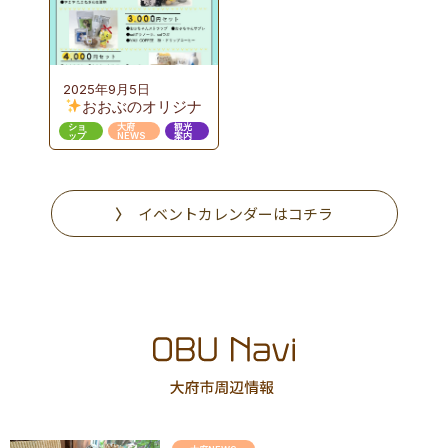
のカタチ』ここまで
進んだおおぶニック
な取組み
2025年9月5日
おおぶのオリジナ
ルギフト販売
ショ
大府
観光
ップ
NEWS
案内
イベントカレンダーはコチラ