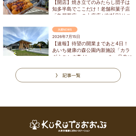
【開店】焼き立てのみたらし団子は
知多半島でここだけ！老舗和菓子店
「亀屋芳広」の大府店が6/1(月)リニ
ューアル
大府NEWS
2026年7月15日
【速報】待望の開業まであと4日！
あいち健康の森公園内新施設「カラ
ダうごかす森 Harappa」を一足先に
調査
記事一覧