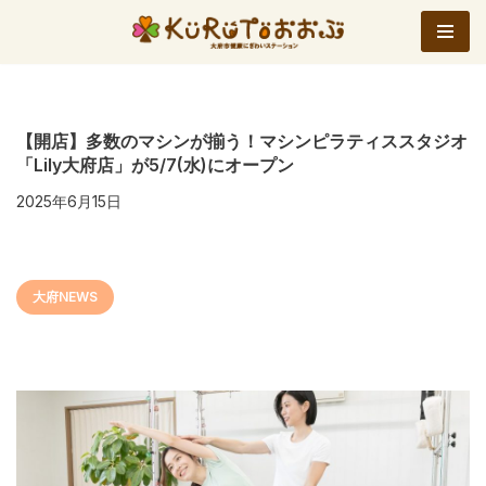
コ
ン
テ
ン
【開店】多数のマシンが揃う！マシンピラティススタジオ
「Lily大府店」が5/7(水)にオープン
ツ
へ
2025年6月15日
ス
キ
ッ
大府NEWS
プ