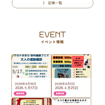
記事一覧
2026年4月16日
2026年4月5日
2026.５月17日
2026.４月25日
（日）KURUTOおお
（土）カイロプラク
健康情報
健康情報
ぶ 野外健康フェス
ティック体験会の
のご案内
ご案内