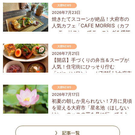
グ
大府NEWS
2026年7月23日
焼きたてスコーンが絶品！大府市の
人気カフェ「CAFE MORRIS（カフ
ェ モーリス）」でモーニングを堪能
してきた
大府NEWS
2026年7月21日
【開店】手づくりの弁当＆スープが
人気！住宅街にひっそり佇む
「soin（ソワン）」が7/11(土)大府市
にオープン
大府NEWS
2026年7月17日
初夏の朝しか見られない！7月に見頃
を迎える大府市「星名池（ほしない
け）」のハスの花を見に行ってみた
記事一覧