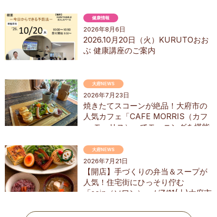
ぱんやSUNとえふ
健康情報
2026年8月6日
2026.10月20日（火）KURUTOおお
ぶ 健康講座のご案内
大府NEWS
2026年7月23日
焼きたてスコーンが絶品！大府市の
人気カフェ「CAFE MORRIS（カフ
ェ モーリス）」でモーニングを堪能
してきた
大府NEWS
2026年7月21日
【開店】手づくりの弁当＆スープが
人気！住宅街にひっそり佇む
「soin（ソワン）」が7/11(土)大府市
にオープン