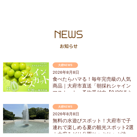
大府NEWS
2026年8月8日
食べたらハマる！毎年完売級の人気
商品｜大府市直送「朝採れシャイン
マスカット」予約受付中【8/20頃よ
り順次配送】／ちたまるショッピン
グ
大府NEWS
2026年8月8日
無料の水遊びスポット！大府市で子
連れで楽しめる夏の観光スポット2選
｜大府みどり公園じゃぶじゃぶ池、