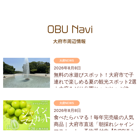
大府NEWS
2026年8月8日
無料の水遊びスポット！大府市で子
連れで楽しめる夏の観光スポット2選
｜大府みどり公園じゃぶじゃぶ池、
ぱんやSUNとえふ
大府NEWS
2026年8月8日
食べたらハマる！毎年完売級の人気
商品｜大府市直送「朝採れシャイン
マスカット」予約受付中【8/20頃よ
り順次配送】／ちたまるショッピン