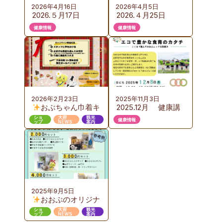
2026年4月16日
2026年4月5日
2026.５月17日
2026.４月25日
（日）KURUTOおお
（土）カイロプラク
健康情報
健康情報
ぶ 野外健康フェス
ティック体験会の
のご案内
ご案内
2026年2月23日
2025年11月3日
おぶちゃん巾着キ
2025.12月 健康講
ャンペーン 第３弾
座のご案内 『お
ショ
大府
観光
健康情報
ップ
NEWS
案内
いしい給食から始め
るエコで豊かな食育
のカタチ』ここまで
進んだおおぶニック
な取組み
2025年9月5日
おおぶのオリジナ
ルギフト販売
ショ
大府
観光
ップ
NEWS
案内