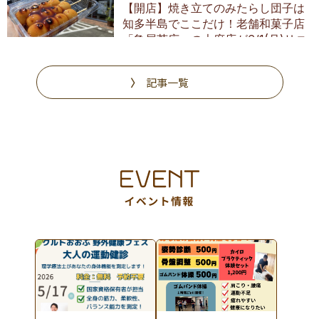
【開店】焼き立てのみたらし団子は
知多半島でここだけ！老舗和菓子店
「亀屋芳広」の大府店が6/1(月)リニ
ューアル
記事一覧