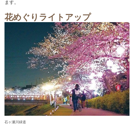
ます。
花めぐり
ライトアップ
石ヶ瀬川緑道