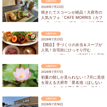
大府NEWS
2026年7月23日
焼きたてスコーンが絶品！大府市の
人気カフェ「CAFE MORRIS（カフ
ェ モーリス）」でモーニングを堪能
してきた
大府NEWS
2026年7月21日
【開店】手づくりの弁当＆スープが
人気！住宅街にひっそり佇む
「soin（ソワン）」が7/11(土)大府市
にオープン
大府NEWS
2026年7月17日
初夏の朝しか見られない！7月に見頃
を迎える大府市「星名池（ほしない
け）」のハスの花を見に行ってみた
大府NEWS
2026年7月16日