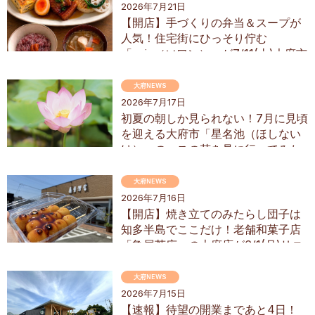
2026年7月21日
【開店】手づくりの弁当＆スープが
人気！住宅街にひっそり佇む
「soin（ソワン）」が7/11(土)大府市
にオープン
大府NEWS
2026年7月17日
初夏の朝しか見られない！7月に見頃
を迎える大府市「星名池（ほしない
け）」のハスの花を見に行ってみた
大府NEWS
2026年7月16日
【開店】焼き立てのみたらし団子は
知多半島でここだけ！老舗和菓子店
「亀屋芳広」の大府店が6/1(月)リニ
ューアル
大府NEWS
2026年7月15日
【速報】待望の開業まであと4日！