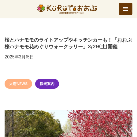
コ
ン
テ
ン
桜とハナモモのライトアップやキッチンカーも！「おおぶ
桜ハナモモ花めぐりウォークラリー」3/29(土)開催
ツ
へ
2025年3月15日
ス
キ
ッ
大府NEWS
観光案内
プ