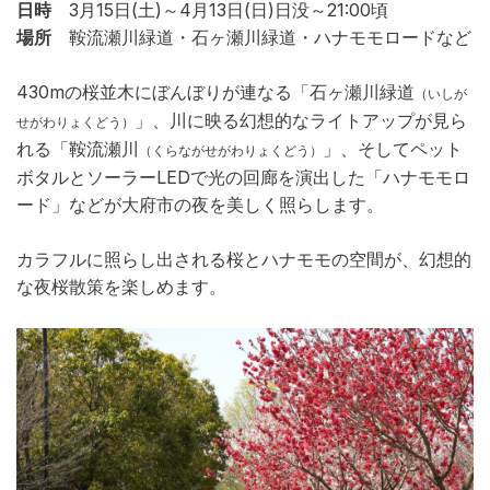
日時
3月15日(土)～4月13日(日)日没～21:00頃
場所
鞍流瀬川緑道・石ヶ瀬川緑道・ハナモモロードなど
430mの桜並木にぼんぼりが連なる「石ヶ瀬川緑道
（いしが
」、川に映る幻想的なライトアップが見ら
せがわりょくどう）
れる「鞍流瀬川
」、そしてペット
（くらながせがわりょくどう）
ボタルとソーラーLEDで光の回廊を演出した「ハナモモロ
ード」などが大府市の夜を美しく照らします。
カラフルに照らし出される桜とハナモモの空間が、幻想的
な夜桜散策を楽しめます。